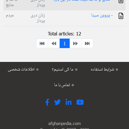
پرداز
منابع
- پروین سینا
زنان دری
مردم
پرداز
Total articles: 12
1
شرایط استفاده ☼
ما کی استیم؟ ☼
اطلاعات شخصی ☼
تماس با ما ☼
afghanpedia.com