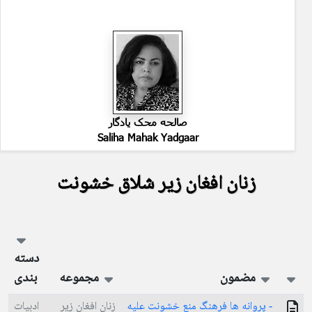
صالحه محک یادگار
Saliha Mahak Yadgaar
زنان افغان زير شلاق خشونت
دسته
مضمون
مجموعه
بندی
- پروانه ها فرهنگ منع خشونت عليه
زنان افغان زير
ادبیات