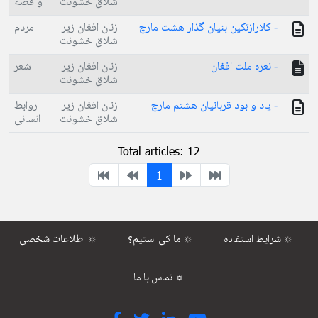
شلاق خشونت
و قصه
- كلارازتكين بنيان گذار هشت مارچ
زنان افغان زير
مردم
شلاق خشونت
- نعره ملت افغان
زنان افغان زير
شعر
شلاق خشونت
- ياد و بود قربانيان هشتم مارچ
زنان افغان زير
روابط
شلاق خشونت
انسانی
Total articles: 12
1
شرایط استفاده ☼
ما کی استیم؟ ☼
اطلاعات شخصی ☼
تماس با ما ☼