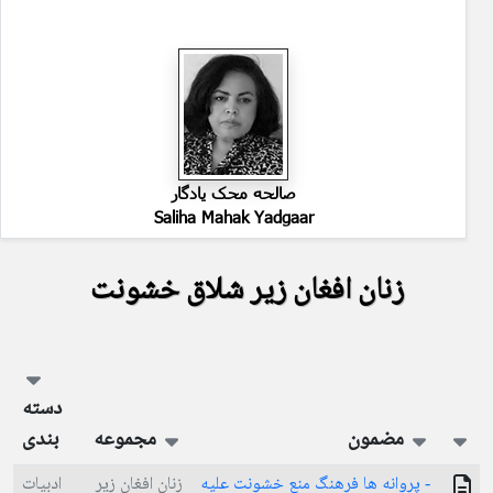
صالحه محک یادگار
Saliha Mahak Yadgaar
زنان افغان زير شلاق خشونت
دسته
مضمون
مجموعه
بندی
- پروانه ها فرهنگ منع خشونت عليه
زنان افغان زير
ادبیات