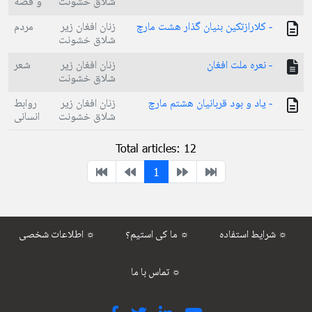
شلاق خشونت
و قصه
- كلارازتكين بنيان گذار هشت مارچ
زنان افغان زير
مردم
شلاق خشونت
- نعره ملت افغان
زنان افغان زير
شعر
شلاق خشونت
- ياد و بود قربانيان هشتم مارچ
زنان افغان زير
روابط
شلاق خشونت
انسانی
Total articles: 12
1
شرایط استفاده ☼
ما کی استیم؟ ☼
اطلاعات شخصی ☼
تماس با ما ☼