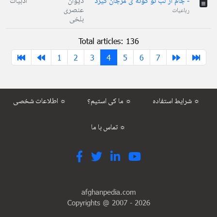
- جام از لب تو گونه ی مرجان گیرد
دیوان
ادبیات
عنصری
رباعیات
بلخی
Total articles: 136
1
2
3
4
5
6
7
شرایط استفاده ☼
ما کی استیم؟ ☼
اطلاعات شخصی ☼
تماس با ما ☼
afghanpedia.com
Copyrights @ 2007 -
2026