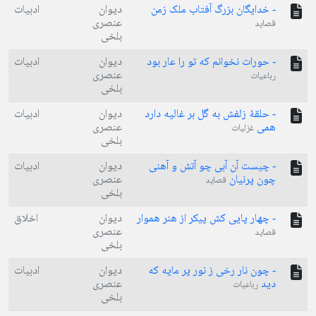
- خدایگان بزرگ آفتاب ملک زمن
دیوان
ادبیات
عنصری
قصاید
بلخی
- حورات نخوانم که تو را عار بود
دیوان
ادبیات
عنصری
رباعیات
بلخی
- حلقۀ زلفش به گل بر غالیه دارد
دیوان
ادبیات
همی
عنصری
غزلیات
بلخی
- چیست آن آبی چو آتش و آهنی
دیوان
ادبیات
چون پرنیان
عنصری
قصاید
بلخی
- چهار پایی کش پیکر از هنر هموار
دیوان
اخلاق
عنصری
قصاید
بلخی
- چون نار رخی ز نور پر مایه که
دیوان
ادبیات
دید
عنصری
رباعیات
بلخی