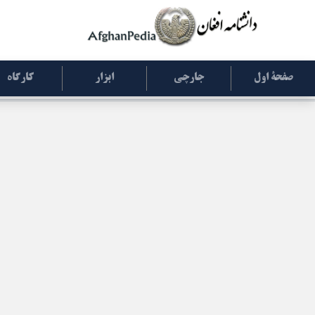
صفحۀ اول
جارچی
ابزار
کارگاه