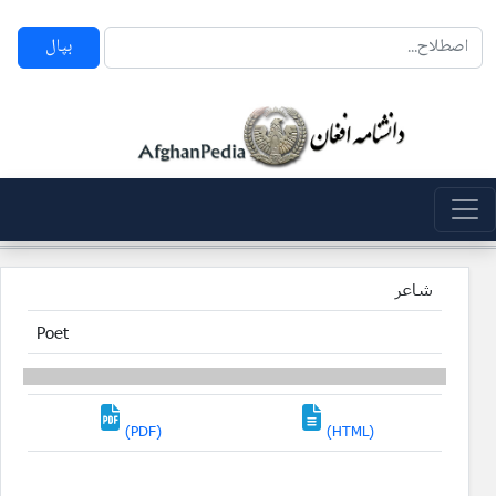
بپال
شاعر
Poet
(PDF)
(HTML)