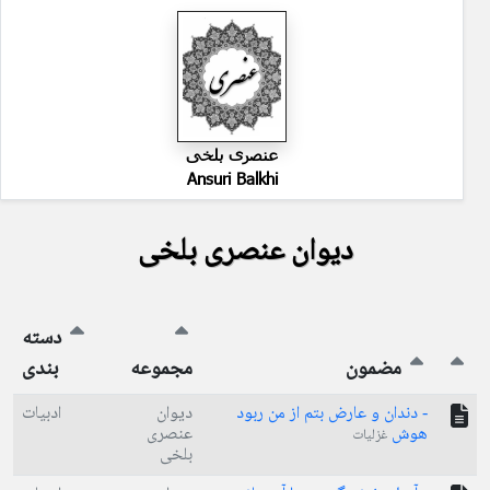
عنصری بلخی
Ansuri Balkhi
دیوان عنصری بلخی
دسته
مضمون
مجموعه
بندی
- دندان و عارض بتم از من ربود
دیوان
ادبیات
هوش
عنصری
غزلیات
بلخی