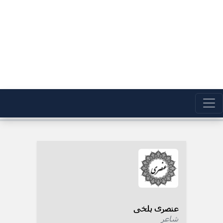
عنصری بلخی
شاعر