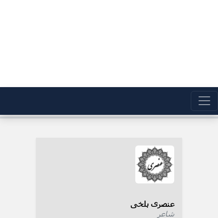
عنصری بلخی
شاعر