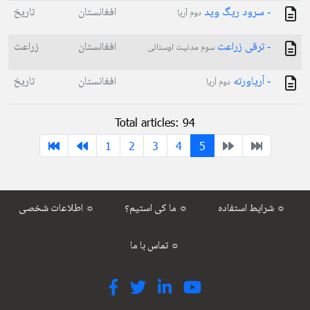
- سرود ریگ وید
افغانستان
تاریخ
دوم آریا
- ترقی زراعت
افغانستان
زراعت
سوم مدنیت اوستائی
- آریاورته
افغانستان
تاریخ
دوم آریا
Total articles: 94
1
2
3
4
5
شرایط استفاده ☼
ما کی استیم؟ ☼
اطلاعات شخصی ☼
تماس با ما ☼