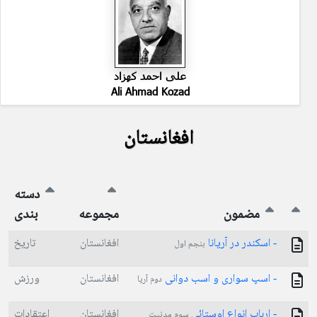
علی احمد کهزاد
Ali Ahmad Kozad
افغانستان
دسته
مضمون
مجموعه
بندی
- اسکندر در آریانا
افغانستان
تاریخ
بنجم اول
- اسپ سواری و اسب دوانی
افغانستان
ورزش
دوم آریا
- ارباب انواع اوستائی
افغانستان
اعتقادات
سوم مدنیت