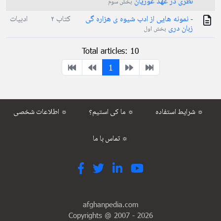
نظری در عهد غوريان
بخش سوم
- نمونه هایی از ادب شیوه ی هزاره گی
کتاب ۲
ادبیات
زبان دری
بخش اول
Total articles: 10
1
شرایط استفاده ☼
ما کی استیم؟ ☼
اطلاعات شخصی ☼
تماس با ما ☼
afghanpedia.com
Copyrights @ 2007 -
2026