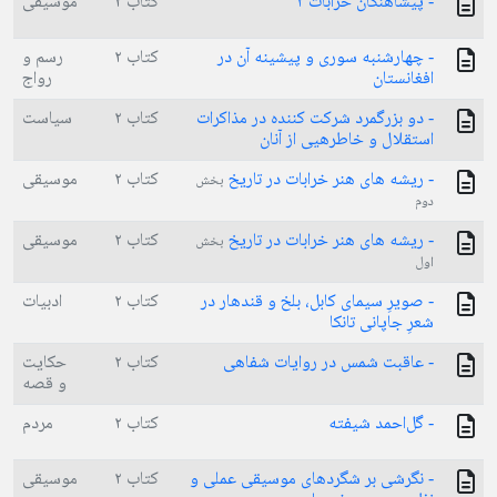
- پیشآهنگان خرابات ۳
کتاب ۲
موسیقی
- چهارشنبه سوری و پیشینه آن در
کتاب ۲
رسم و
افغانستان
رواج
- دو بزرگمرد شرکت کننده در مذاکرات
کتاب ۲
سیاست
استقلال و خاطره­یی از آنان
- ریشه های هنر خرابات در تاریخ
کتاب ۲
موسیقی
بخش
دوم
- ریشه های هنر خرابات در تاریخ
کتاب ۲
موسیقی
بخش
اول
- صویرِ سیمای كابل، بلخ و قندهار در
کتاب ۲
ادبیات
شعرِ جاپانی تانكا
- عاقبت شمس در روایات شفاهی
کتاب ۲
حکایت
و قصه
- گل‌احمد شيفته
کتاب ۲
مردم
- نگرشی بر شگردهای موسيقی عملی و
کتاب ۲
موسیقی