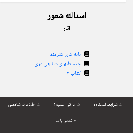
اسدالله شعور
آثار
بابه های هنرمند
چیستانهای شفاهی دری
کتاب ۲
شرایط استفاده ☼
ما کی استیم؟ ☼
اطلاعات شخصی ☼
تماس با ما ☼