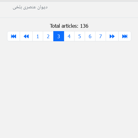
دیوان عنصری بلخی
Total articles: 136
1
2
3
4
5
6
7