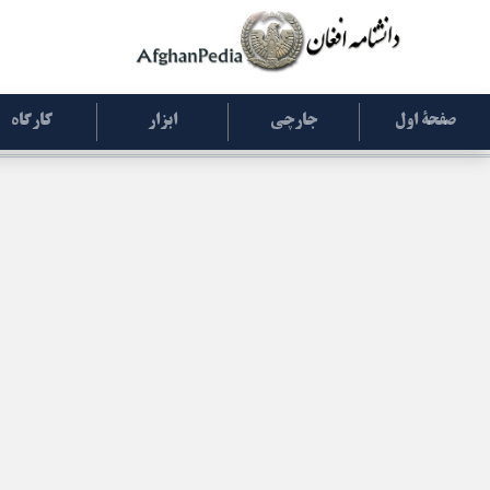
صفحۀ اول
جارچی
ابزار
کارگاه