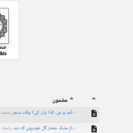
عنص
lkhi
مضمون
- آمد بر من، که؟ یار، کی؟ وقت سحر
رباعیات
- از مشک حصار گل خودروی که دید
رباعیات