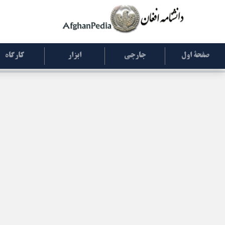
صفحۀ اول
جارچی
ابزار
کارگاه