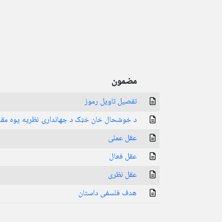
مضمون
تفصیل تاویل رموز
د خوشحال خان خټک د جهاندارۍ نظریه یوه مقای
عقل عملی
عقل فعال
عقل نظری
هدف فلسفی داستان