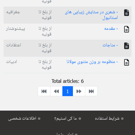
قونیه
- شعری در ستایش زیبایی های
از بلخ تا
جغرافیه
استانبول
قونیه
- مقدمه
از بلخ تا
پیشنوشتار
قونیه
- مناجات
از بلخ تا
اعتقادات
قونیه
- منظومه بر وزن مثنوی مولانا
از بلخ تا
ادبیات
قونیه
Total articles: 6
1
شرایط استفاده ☼
ما کی استیم؟ ☼
اطلاعات شخصی ☼