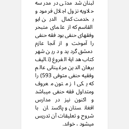
لبنان شد مدتی در مدرسه
حلاويه نزول اجلال فرمود و
بخدمت كمال الدين ابو
القاسم که از علمای متبحر
وفقهای حنفی بود فقه حنفی
را آموخت و از آنجا عازم
دمشق گردید و درین شهر
كتاب هداية الفروغ (تالیف
برهان الدین مرغینانی عالم
وفقيه حنفی متوفی 593) را
که یکی از متون معروف
ومتداول فقه حنفی میباشد
و اکنون نیز در مدارس
افغانستان و پاکستان با
شروح و تعلیقات آن تدریس
میشود ، خواند.