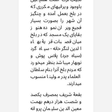
باوجود ویرانیهای مکرری که
در بلخ بعمل آمده و چنگیز
آن شهر را بصورت بسیار
فجیع ویران نموده هنوز
بقایای يک مسجد که در بلخ
میان قصبات قريۀ بهاء
الدين لنگرخانه - سیاه گرد
(سیاه جرد) پلاس پوش و
نوبهار میباشد بنظر میخورد
که مردم بلخ آنرا بنام سلطان
العلماء پدر مولينا منسوب
میدارند.
بقعۀ شريف بمصرف یکصد
و شصت هزار درهم بهمت
معین الدین سلیمان پروانه