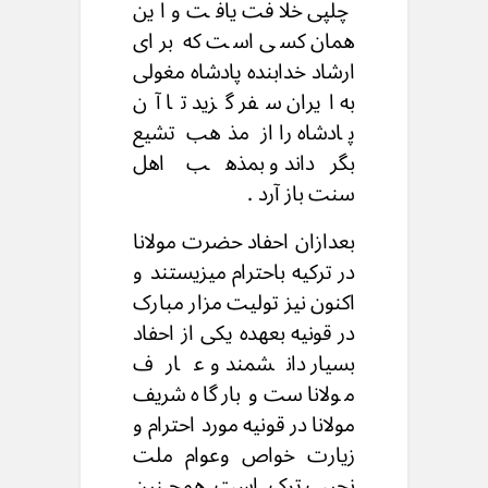
چلپی خلافت یافت و این
همان کسی است که برای
ارشاد خدابنده پادشاه مغولی
به ایران سفر گزید تا آن
پادشاه را از مذهب تشیع
بگرداند و بمذهب اهل
سنت باز آرد .
بعدازان احفاد حضرت مولانا
در ترکیه باحترام میزیستند و
اکنون نیز تولیت مزار مبارک
در قونیه بعهده یکی از احفاد
بسیار دانشمند و عارف
مولانا ست و بارگاه شریف
مولانا در قونیه مورد احترام و
زیارت خواص وعوام ملت
نجیب ترک است همچنین