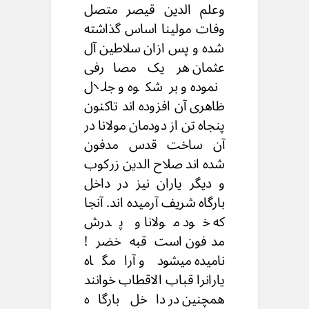
وعلم الدين قيصر متصل
وفات مولينا اساس گذاشته
شده و پس ازان سلاطین آل
عثمان هر يک مصارفی
نموده و برشکوه و جلال
ظاهری آن افزوده اند تاکنون
پنجاه تن از دودمان مولانا در
آن ساخت قدس مدفون
شده اند صلاح الدین زرکوب
و دیگر یاران نیز در داخل
بارگاه شریف آرمیده اند. آنجا
که خود مولانا و پدرش
مدفون است قبه خضر !
نامیده میشود و آرامگاه
یارانرا قباب الاقطاب خوانند
همچنین در داخل بارگاه