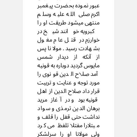
عبور نموده بحضرت پیغمبر
اکرم صلی الله عليه وسلم
منتهی میشود طریقت او را
کبرویه خوانند شیخ در
خوارزم در قتل عام مغول
بشهادت رسید. مولانا پس
از آنکه از دیدار شمس
مایوس گردید دوباره به قونیه
آمد صلاح الدین قونوی را
مورد توجه و عنایت و تربیت
قرار داد صلاح الدین از اهل
قونیه بود و در آغاز مرید
برهان الدین ترمذی و سواد
نداشت حتى قفل را قلف و
مبتلارا مفتلا تلفظ می کرد
ولی مولانا او را سرلشکر