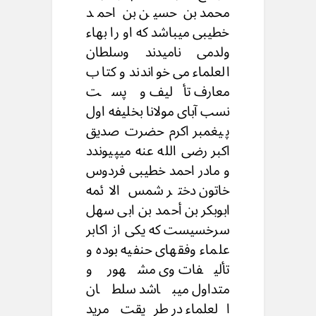
محمد بن حسين بن احمد
خطیبی میباشد که او را بهاء
ولدمی نامیدند وسلطان
العلماء می خواندند و کتاب
معارف تألیف و پست
نسب آبای مولانا بخلیفه اول
پیغمبر اکرم حضرت صدیق
اکبر رضی الله عنه میپیوندد
و مادر احمد خطیبی فردوس
خاتون دختر شمس الائمه
ابوبكر بن أحمد بن ابی سهل
سرخسیست که یکی از اکابر
علماء وفقهای حنفیه بوده و
تألیفات وی مشهور و
متداول میباشد سلطان
العلماء در طریقت مرید