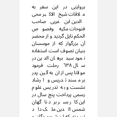
بروایتی در این سفر به
ملاقات شیخ الاكبر محى
الدين ابن عربی صاحب
فتوحات مكيه وفصوص
الحكم نایل گردید و از محضر
آن بزرگوار که از موسسان
بنیان تصوف است استفاده
نمود سید برهان الدین در
سال ٦٣٨ رحلت فرمود
مولانا پس ازان به آئین پدر
بر مسند تدریس و ارشاد
نشست و به تدریس علوم
رسمی پرداخت پنج سال در
این کار بسر برد ناگهان
شمس الدين ملک داد
تبریزی که از شوریدگان و