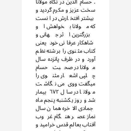
. حسام الدین در نگاه مولانا
سخت عزیز و مکرم گردید و
بیشتر افتخارش در انست
که مولانا بخواهش او
بزرگترین اثر جهانی و
شاهکار عرفانی خود یعنی
کتاب مثنوی را برشته نظم
آورد و در ظرف پانزده سال
مولانا در صحبت حسام
چلپی اشعار مثنوی را
میگفت ووی می نگاشت
مولانا در سال ٦٧٢ بیمار
شد و روز یکشنبه پنجم ماه
جمادی الاخره همان سال
نماز عصر هنگام غروب
آفتاب بعالم قدس خرامید و