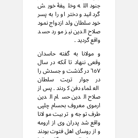
جنود الله وخلیفۀ خویش
گردانید و دختر او را به پسر
خود سلطان ولد ازدواج نمود
صلاح الدین نیز مورد حسد
واقع گردید .
و مولانا به گفته حاسدان
وقعی ننهاد تا آنکه در سال
٦٥٧ در گذشت و جسدش را
در جوار تربت سلطان
العلماء دفن کردند. پس از
صلاح الدین حسام الدین
ارموی معروف بحسام چلپی
طرف توجه و تربیت مولانا
واقع شد پدران وی از ارومه
و از روسای اهل فتوت بودند