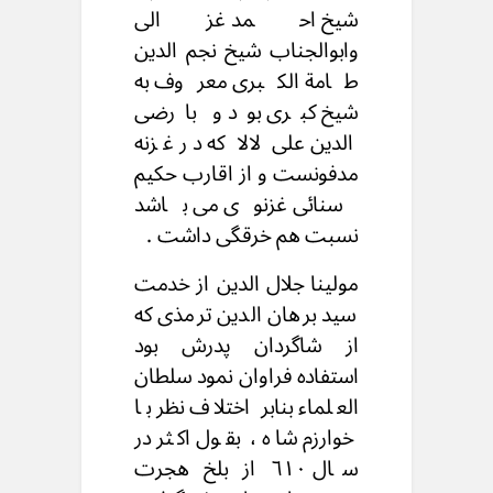
شیخ احمد غزالی
وابوالجناب شیخ نجم الدين
طامة الكبرى معروف به
شیخ کبری بود و بارضی
الدین علی لالا که در غزنه
مدفونست و از اقارب حکیم
سنائی غزنوی می باشد
نسبت هم خرقگی داشت .
مولينا جلال الدین از خدمت
سید برهان الدین ترمذی که
از شاگردان پدرش بود
استفاده فراوان نمود سلطان
العلماء بنابر اختلاف نظر با
خوارزم شاه ، بقول اکثر در
سال ٦١٠ از بلخ هجرت