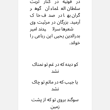
در قونیه در کنار تربت
سلطان العلماء آن گوهر
گران بها در صدف خاک
آرمید. بزرگان در مرثیت وی
شعرها سرائیدند امیر
بدرالدین یحیی این رباعی را
خواند.
کو دیده که در غم تو نمناک
نشد
یا جیب که در ماتم تو چاک
نشد
سوگند بروی تو که از پشت
زمین