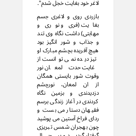
لاغر خود بغایت خجل شدم".
بازردی روی و لاغری جسم
بغایت (فری و نوری و
مهابتی) داشت نگاه وی تند
و جذاب و شور انگیز بود
هیچ آفریده بچشم مبارک او
تیز دیده نمی توانست از
غایت حدت لمعان نور
وقوت شور بایستی همگان
از ان لمعان، نورچشم
دزدیدندی و بزمین نگاه
کردندی در آغاز زندگی برسم
فقیهان دستار می بست و
ردای فراخ آستین می پوشید
چون بهجران شمس تبریزی
گرفتار گردید و پروبال