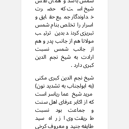
شمس باشد و همان نفس
شیخ است که حضرت
خداوندگار جمیع حقایق و
اسرار را تخلص بنام شمس
تبریزی کردند بدین ترتیب
مولانا هم از جانب پدر و هم
از جانب شمس نسبت
ارادت به شیخ نجم الدین
کبری دارد .
شیخ نجم الدین کبری مکنی
(به ابولجناب به تشدید نون)
مرید شیخ عماریاسر است
که از اکابر عرفای اهل سنت
و جماعت بود نسبت
طریقت وی از راه سید
طایفه جنید و معروف کرخی