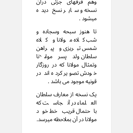
وهم فرقهای جزئی دران
نسخه و سایر نسخ دیده
میشود .
تا هنوز سبحه وسجاده و
شب کلاه مولانا و کلاه
شمس تبریزی و پیراهن
سلطان ولد پسر مولانا
وتمثال مولانا که در روزگار
خودش تصویر کرده اند در
قونیه موجود می باشد .
یک نسخه از معارف سلطان
العلماء در آنجاست که
باحتمال قریب خط خود
مولانا در آن بملاحظه میرسد.