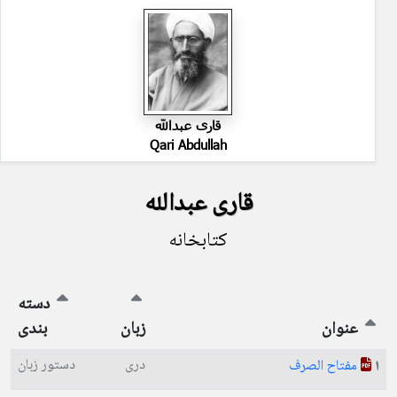
قاری عبدالله
Qari Abdullah
قاری عبدالله
کتابخانه
دسته
عنوان
زبان
بندی
دری
دستور زبان
مفتاح الصرف
1