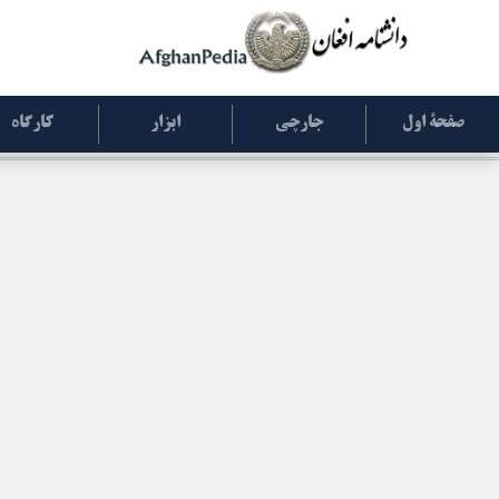
صفحۀ اول
جارچی
ابزار
کارگاه