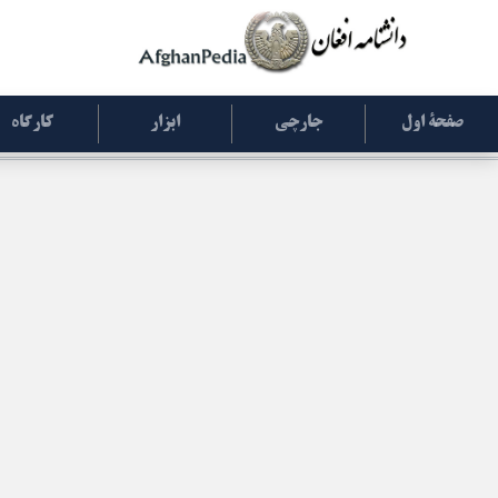
صفحۀ اول
جارچی
ابزار
کارگاه