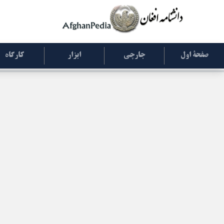
صفحۀ اول
جارچی
ابزار
کارگاه