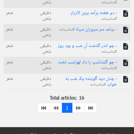
بلخی
گشتاسبنامه
- دو هفته برآمد برین کارزار
دقیقی
شعر
بلخی
گشتاسبنامه
- بیامد سر سروران سپاه
دقیقی
شعر
گشتاسبنامه
بلخی
- چو اندر گذشت آن شب و بود روز
دقیقی
شعر
بلخی
گشتاسبنامه
- چو گشتاسپ را داد لهراسپ تخت
دقیقی
شعر
بلخی
گشتاسبنامه
- چنان دید گوینده یک شب به
دقیقی
شعر
خواب
بلخی
گشتاسبنامه
Total articles: 16
1