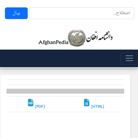
بپال
(PDF)
(HTML)