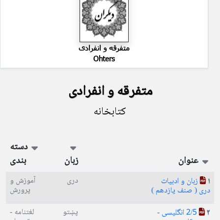
متفرقه و انفرادی
Ohters
متفرقه و انفرادی
کتابخانه
دسته
عنوان
زبان
بندی
دری
آموزش و
زبان و ادبیات
1
پرورش
دری ( صنف یازدهم )
پښتو
لغتنامه -
2/5 انگلیسی -
2