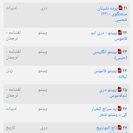
دری
ادبیات
پرده نشینان
21
سخنگوی - ۱۳۳۱
شمسی
پښتو
لغتنامه -
پښتو - دری لنډ
22
ترجمان
قاموس
پښتو
لغتنامه -
پښتو انگلیسی
23
ترجمان
(جیبی)
پښتو
زبان
پښتو قاموس
24
لیکنه
پښتو
لغتنامه -
پښتو-دری
25
ترجمان
لنډقاموس
پښتو
ادبیات
په سراج الخبار
26
کی د پښتو شعر
دری
تاریخ
تاج التواریخ
27