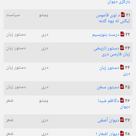
بارکزی دیوان
پښتو
سیاست
د نوی قاموس
41
لیکنی ته یوه کتنه
دری
دستور زبان
درست بنویسیم
42
دری
دستور زبان
دستور تاریخی
43
زبان فارسی دری
دری
دستور زبان
دستور زبان
44
دری
دری
دستور زبان
دستور سخن
45
پښتو
شعر
دکاظم شیدا
46
دیوان
دری
شعر
دیوان آصفی
47
دری
شعر
دیوان اشعار ۱
48