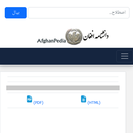
بپال
(PDF)
(HTML)