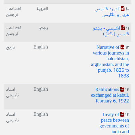
العربية
لغتنامه -
المورد قاموس
10
ترجمان
عربی و انگلیسی
پښتو
لغتنامه -
انګلیسي - پښتو
11
ترجمان
قاموس (مکمل)
English
تاریخ
Narrative of
12
various journeys in
balochistan,
afghanistan, and the
punjab, 1826 to
1838
English
اسناد
Ratifications
13
تاریخی
exchanged at kabul,
february 6, 1922
English
اسناد
Treaty of
14
تاریخی
peace between
governments of
india and