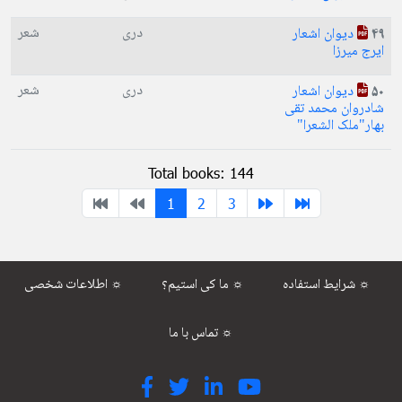
دری
شعر
دیوان اشعار
49
ایرج میرزا
دری
شعر
دیوان اشعار
50
شادروان محمد تقی
بهار"ملک الشعرا"
Total books: 144
1
2
3
شرایط استفاده ☼
ما کی استیم؟ ☼
اطلاعات شخصی ☼
تماس با ما ☼