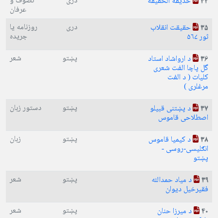
دری
تصوف و
حدیقة الحقیقه
34
عرفان
دری
روزنامه یا
حقیقت انقلاب
35
جریده
ثور ۵۶۷
پښتو
شعر
د ارواشاد استاد
36
گل پاچا الفت شعری
کلیات ( د الفت
مرغلری )
پښتو
دستور زبان
د پښتنی قبیلو
37
اصطلاحی قاموس
پښتو
زبان
د کیمیا قاموس
38
انګلیسی-روسی -
پښتو
پښتو
شعر
د میاد حمدالله
39
فقیرخیل دیوان
پښتو
شعر
د میرزا حنان
40