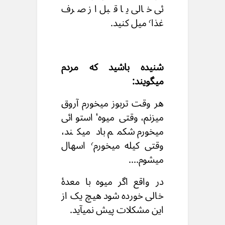
ئی خالی یا قبل از صرف
غذا٬ میل کنید.
شنیده‌ باشید که مردم
میگویند:
هر وقت تربوز میخورم آروق
میزنم، وقتی میوه‌ٔ استوائی
میخورم شکمم باد میکند،
وقتی کیله میخورم٬ اسهال
میشوم....
در واقع اگر میوه با معدۀ
خالی خورده شود هیچ یک از
این مشکلات پیش نمیآید.