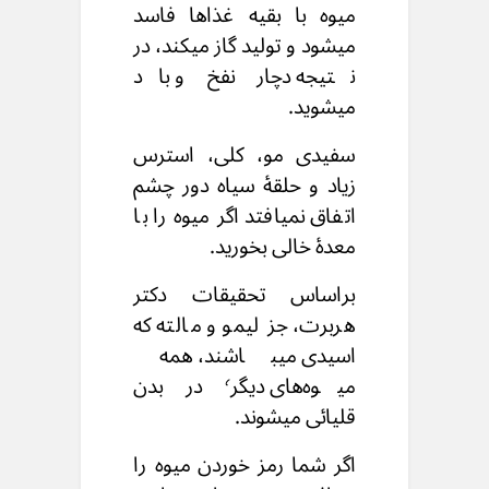
میوه با بقیه غذاها فاسد
میشود و تولید گاز میکند، در
نتیجه دچار نفخ و باد
میشوید.
سفیدی مو، کلی، استرس
زیاد و حلقه‌ٔ سیاه دور چشم
اتفاق نمیافتد اگر میوه را با
معده‌ٔ خالی بخورید.
براساس تحقیقات دکتر
هربرت، جز لیمو و مالته که
اسیدی میباشند، همه‌
میوه‌های دیگر٬ در بدن
قلیائی میشوند.
اگر شما رمز خوردن میوه را