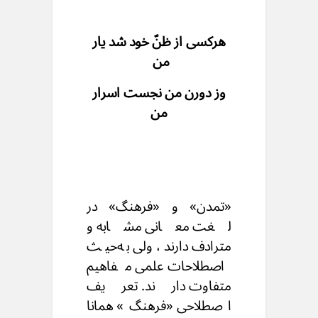
هرکسی از ظنّ خود شد یار
من
وز دورن من نجست اسرار
من
«تمدن» و «فرهنگ» در
لغت معانی مشابه و
مترادف دارند، ولی به‌حیث
اصطلاحات علمی مفاهیم
متفاوت دارند. تعریف
اصطلاحی «فرهنگ» همانا