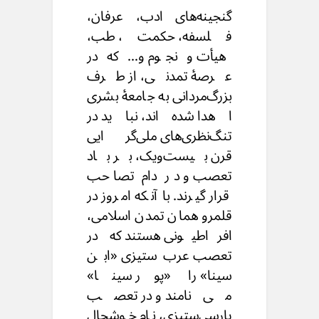
گنجینه‌های ادب، عرفان،
فلسفه، حکمت، طب،
هیأت و نجوم و… که در
عرصهٔ تمدنی، از طرف
بزرگ‌مردانی به جامعهٔ بشری
اهدا شده‌اند، نباید در
تنگ‌نظری‌های ملی‌گرایی
قرن بیست‌ویک، بر باد
تعصب و در دام تصاحب
قرار گیرند. با آنکه امروز در
قلمرو همان تمدن اسلامی،
افراطیونی هستند که در
تعصب عرب‌ستیزی «ابن
سینا» را «پور سینا»
می‌‌نامند و در تعصب
پارسی‌ستیزی، نام خوشحال