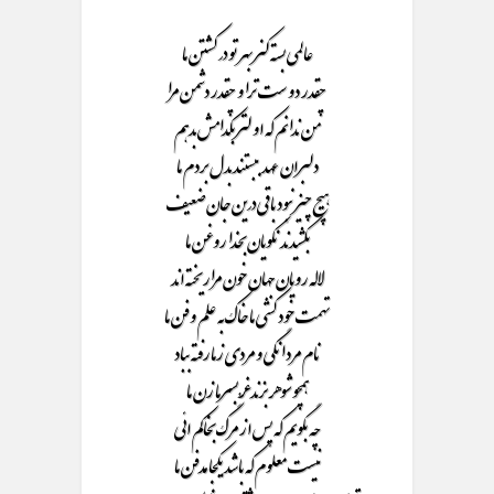
عالمی بسته کنر بهر تو در کشتن ما
چقدر دوست ترا و چقدر دشمن مرا
من ندانم که او لتر بکدامش بدهم
دلبران عهد ببستند بدل بردم ما
هیچ چیز نبود باقی درین جان ضعیف
بکشیدند نکویان بخدا روغن ما
لاله رویان جهان خون مرا ریخته اند
تهمت خود کشی ما خاک به علم و فن ما
نام مردانگی و مردی زما رفته بباد
همچو شوهر بزند غُر بسرما زن ما
چه بگویم که پس از مرگ بخاکم ائی
نیست معلوم که باشد یکجا مدفن ما