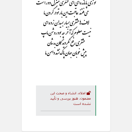
تو زی پا مانده ای ای عشقری منزل دور است
می فتند عاقبت این بار تو در گردن ما
لاف ها عشقری بسیار بمیدان زده ای
نیست معلوم که آخر چه بود روشن ماپ
عشقری رفع نگردید گمان بدشان
پیش خوبان جهان پاک نشد دامن ما
املاء، انشاء و صحت این
مضمون، هنوز بررسی و تأیید
نشده است