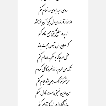
روی امید بسوی در انعام کنم
از هزار آرزوی دل یکی آن پخته نشد
از چه در مطبخ گیتی طمع خام کنم
گر صلاح دل تیغون محبت باشد
مخل هر چا که بو حکم به اعدام کنم
تا که من محرم را از خطر و کاکل گردم
خویشرا کم کمک هم پیشۀ حجام کنم
من ازین نسیتی هست نما دل خنکم
مدنی کوکه ازین زندگی آرام کنم