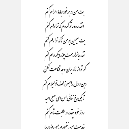
بت من در برخود جامۀ احرام کنم
انقدر دور تو گردم که ترا رام کنم
بت سیمین برمن تا که ترا رام کنم
نقد جانراد همت چند دیگر وام کنم
گر تو از ناز بران وجه قناعت نکنی
دین و دل را بسر زلف تو لیلام کنم
تا بکی رخ ننمائی بمن ای صبح امید
روز خود چقدر در طلبت شام کنم
خدمت من ننمودم بمن مزد رسا