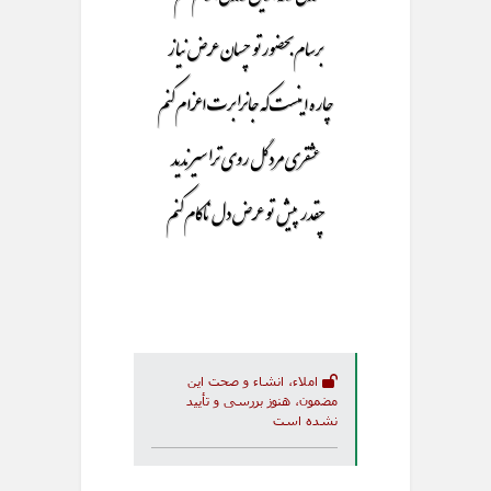
برسام بحضور تو چسان عرض نیاز
چاره اینست که جانرا برت اعزام کنم
عشقری مرد گل روی ترا سیر ندید
چقدر پیش تو عرض دل ناکام کنم
املاء، انشاء و صحت این
مضمون، هنوز بررسی و تأیید
نشده است