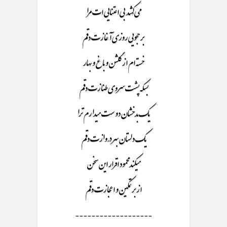
می‌کُشد بی اعتنایی ات مرا
بر حجویی روزی آغازت دقم
خسته ام از گلشن و باغ و بهار
بسکه پشت سروی طنازت دقم
یک بدخشان دوست میدارم ترا
یک دلستان بهر دروازت دقم
میکند محمود اقرار این سخن
از بر تمکین و اعجازت دقم
-------------------