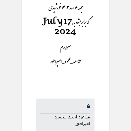
جمعه ۶ اسد ۱۴۰۳ خورشیدی
که برابر میشود به July 17,
2024
سرورم
#احمد_محمود_امپراطور
شاعر: احمد محمود
امپراطور