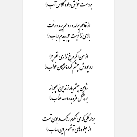
بردست خویش داده گلاس آب را
از قالبم برامد و روحم پرید و رفت
بالای زا نویت چو بدیدم رباب را
از من اگر دریغ نداری نظر چرا
رو پووش چشم گردۀ مژگان خواب را
شاهین چشم یار زند چرخ همچو باز
بر چنگل مژه بدرد صد عقاب را
برهر گلی که می نگرم رنگ و بوی تست
از جلوه های تو شموم این صاب را