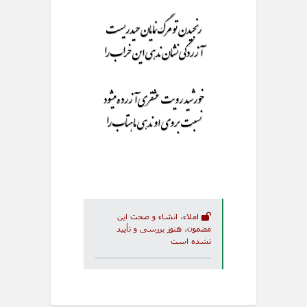
رنجیدن تو مرگ نمایان حیدریست
آزردگی نشان ندهی این خراب را
خورشید رویت عشقری آزرده میشود
نسبت بروی او ندهی ماهتاب را
املاء، انشاء و صحت این
مضمون، هنوز بررسی و تأیید
نشده است