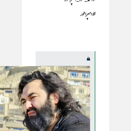
#امپراطور