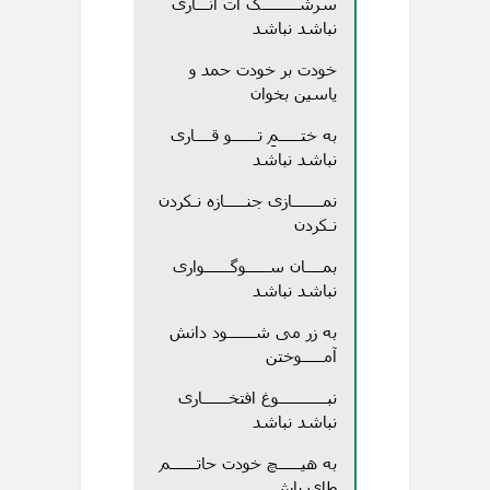
سرشــــــــک ات انـــاری
نباشد نباشد
خودت بر خودت حمد و
یاسین بخوان
به ختـــــمِ تــــــو قــــاری
نباشد نباشد
نمـــــــازی جنـــــازه نـکردن
نـکردن
بمــــان ســـــوگــــــواری
نباشد نباشد
به زر می شــــــود دانش
آمـــــوختن
نبـــــــــــوغ افتخــــــاری
نباشد نباشد
به هیـــــچ خودت حاتــــــم
طای باش