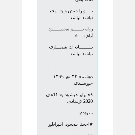
تـــــو را میش و چـــاری
نباشد نباشد
روان تــــــــو محمـــــــود
آرام بـــــاد
بیـــــــــان ات شعــــاری
نباشد نباشد
_________________
دوشنبه ۲۲ ثور ۱۳۹۹
خورشیدی
که برابر میشود به 11می
2020 ترسایی
سرودم
#احمد_محمود_امپراطور