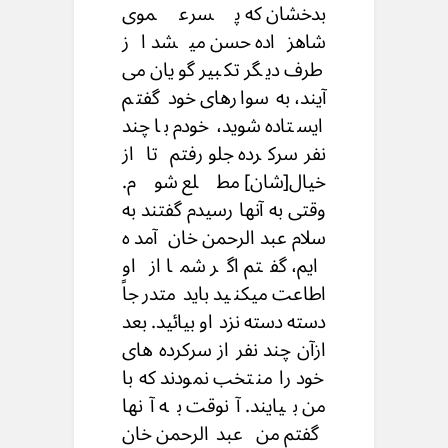
بدخشان که پسرعموی
شاهزاده حسن میشد از
طرف دیگر تکبیر گویان می
آیند، به سوارهای خود گفتم
ایستاده شوید، خودم با چند
نفرسرکرده جلو رفتم تا از
خیال[شان] مطلع شوم.
وقتی به آنها رسیدم گفتند به
سلام عبدالرحمن خان آمده
ایم، گفتم اگر شما از او
اطاعت میکنید باید متدرجاً
دسته دسته نزد او بیائید. بعد
ازآن چند نفر از سرکرده های
خود را منتخب نمودند که با
من بیایند. آنوقت به آنها
گفتم من عبدالرحمن خان