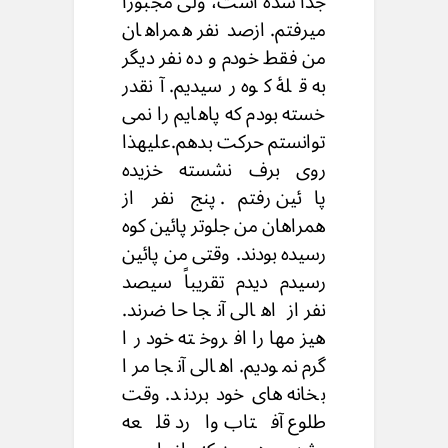
جدا شده است، ولی مجبوراً
میرفتم. ازصد نفر همراهان
من فقط خودم و ده نفر دیگر
به قلۀ کوه رسیدیم. آنقدر
خسته بودم که پاهایم را نمی
توانستم حرکت بدهم.علیهذا
روی برف نشسته خزیده
پائین رفتم. پنج نفر از
همراهان من جلوتر پائین کوه
رسیده بودند. وقتی من پائین
رسیدم دیدم تقریباً سیصد
نفر از اهالی آنجا حاضرند.
هیزمها را افروخته خود را
گرم نمودیم. اهالی آنجا مرا
بخانه های خود بردند. وقت
طلوع آفتاب وارد قلعه