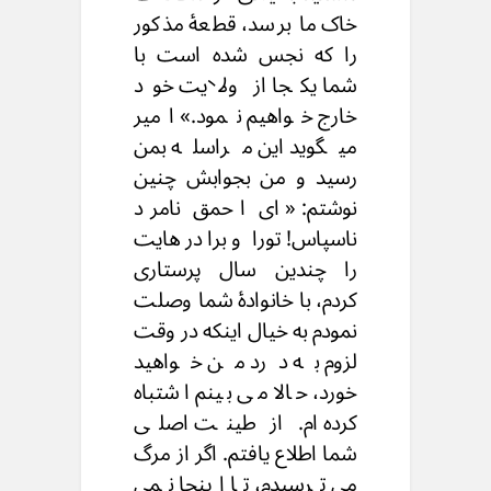
خاک ما برسد، قطعۀ مذکور
را که نجس شده است با
شما یکجا از ولایت خود
خارج خواهیم نمود.» امیر
میگوید این مراسله بمن
رسید و من بجوابش چنین
نوشتم: « ای احمق نامرد
ناسپاس! تورا و برادرهایت
را چندین سال پرستاری
کردم، با خانوادۀ شما وصلت
نمودم به خیال اینکه در وقت
لزوم به درد من خواهید
خورد، حالا می بینم اشتباه
کرده ام. از طینت اصلی
شما اطلاع یافتم. اگر از مرگ
می ترسیدم، تا اینجا نمی