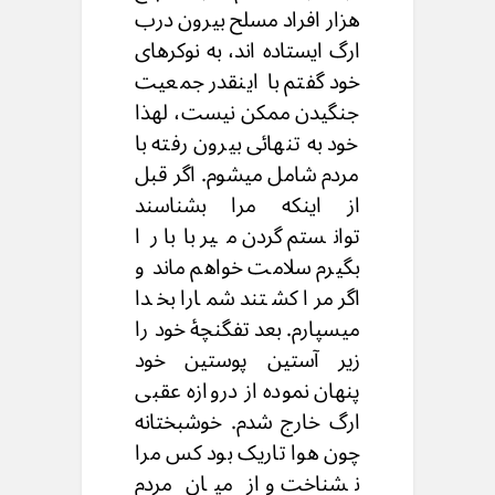
هزار افراد مسلح بیرون درب
ارگ ایستاده اند، به نوکرهای
خود گفتم با اینقدر جمعیت
جنگیدن ممکن نیست، لهذا
خود به تنهائی بیرون رفته با
مردم شامل میشوم. اگر قبل
از اینکه مرا بشناسند
توانستم گردن میر بابا را
بگیرم سلامت خواهم ماند و
اگر مرا کشتند شمارا بخدا
میسپارم. بعد تفگنچۀ خود را
زیر آستین پوستین خود
پنهان نموده از دروازه عقبی
ارگ خارج شدم. خوشبختانه
چون هوا تاریک بود کس مرا
نشناخت و از میان مردم