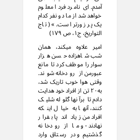
آمدم. ای نامرد فردا معلوم
خواهد شد از ما دو نفر کدام
یک پر زورتر است. »( تاج
التواریخ، ج۱، ص ۱۷۹)
امیر علاوه میکند، همان
شب شاهزاده حسن هزار
سوار را موظف کرد تا مانع
عبورمن از رودخانه شوند.
وقتی هوا خوب تاریک شد،
به۲۰ تن از افراد خود هدایت
دادم تا برآنها گلوله شلیک
کنند، آنها به خیال اینکه
افراد من زیاد اند پا بفرار
نهادند - و ما از رودخانه
گذشتیم و در رستاق وارد