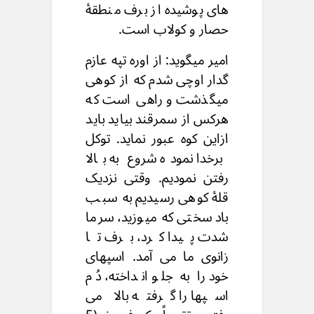
های پوشیده از برف منطقۀ
حصار و کولاب است.
امیر میگوید: از اوره تپه عازم
گدار اوچی شدم که از کوهی
میگذشت و راهی است که
هرکس از سمرقند بیاید باید
ازاین کوه عبور نماید. توکل
برخدا نموده شروع به بالا
رفتن نمودیم. وقتی نزدیک
قلۀ کوهی رسیدیم به سبب
باد سختی که میوزید، سرما
شدت پیدا کرد، برف تا
زانوی ما می آمد. اسپهای
خود را به جلو انداخته، دُم
اسپها را گرفته بالا می