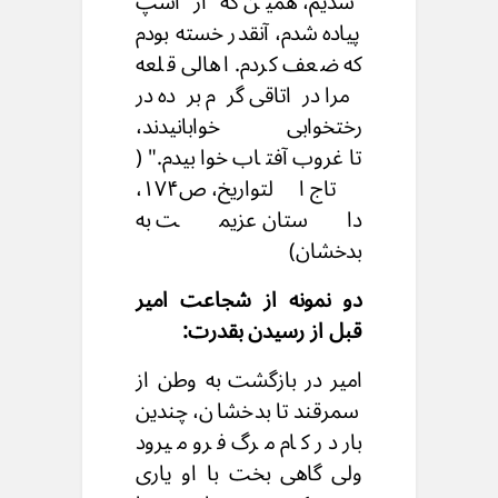
شدیم، همین که از اسپ
پیاده شدم، آنقدر خسته بودم
که ضعف کردم. اهالی قلعه
مرا دراتاقی گرم برده در
رختخوابی خوابانیدند،
تاغروب آفتاب خوابیدم." (
تاج التواریخ، ص۱۷۴،
داستان عزیمت به
بدخشان)
دو نمونه از شجاعت امیر
قبل از رسیدن بقدرت:
امیر در بازگشت به وطن از
سمرقند تا بدخشان، چندین
بار در کام مرگ فرو میرود
ولی گاهی بخت با او یاری