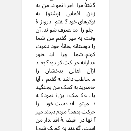
گفتۀ مرا اجرا نمود، من به
زبان افغانی (پشتو) به
نوکرهای خود گفتم دروازۀ
جلو را متصرف شوند. آن
وقت به میر گفتم من شما
را دوستانه بخانۀ خود دعوت
کردم، شما چرا اینطور
غدارانه حرکت کردید؟ بعد
ازآن اهالی بدخشان را
مخاطب داشته گفتم، آیا
حاضرید به کمک من بجنگید
یا به کمک این نامرد که
نمیتواند دست خود را
حرکت بدهد؟ مردم دیدند میر
آنها در قبضۀ اقتدار من
است، گفتند به کمک شما