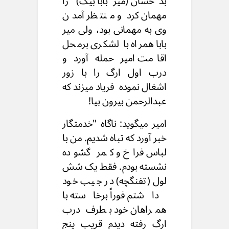
بدخشان (میربابا بیگ) را
مهمان کرد و منتظر آمدن
وی به مهمانی بود، ولی میر
بابا همراه با لشکری برمحل
اقامت امیر حمله آورد و
درب اول ارگ را با زور
اشغال نموده فریاد میزند که
عبدالرحمن بیرون بیا!
امیر میگوید: ناگاه "خدمتگار
خبر آورد که تباه شدیم. من با
لباس فراخ و کمر گشوده
نشسته بودم. فقط یک شش
لول (تفنگچه) در جیب خود
داشتم فوراً برخاسته با
همراهان خود بطرف درب
ارگ رفته دیدم قریب پنج