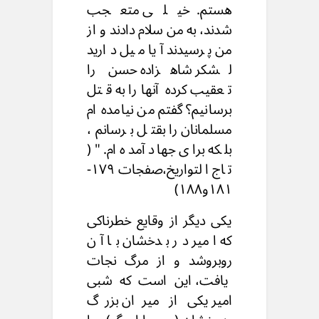
هستم. خیلی متعجب
شدند، به من سلام دادند و از
من پرسیدند آیا میل دارید
لشکر شاهزاده حسن را
تعقیب کرده آنهارا به قتل
برسانیم؟ گفتم من نیامده ام
مسلمانان را بقتل برسانم،
بلکه برای جهاد آمده ام." (
تاج التواریخ،صفجات ۱۷۹-
۱۸۱و۱۸۸)
یکی دیگر از وقایع خطرناکی
که امیر در بدخشان با آن
روبروشد و از مرگ نجات
یافت، این است که شبی
امیر یکی از میران بزرگ