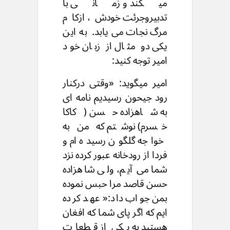
میکند و زمانی با
تدبیروجرئت خودش، ازکام
مرگ نجات می یابد. به این
یکی دو مثال از زبان خود
امیر توجه کنید:
امیر میگوید: «وقتی درکنار
رود جیحون رسیدیم نامه ای
به شاهزاده حسن (کاکا
خسرم) نوشتم که من به
خواجه گلگون رسیده ام و
فردا از رودخانه عبور کرده نزد
شما می آیم، ولی شاهزاده
حسن قاصد مرا حبس نموده
بمن جواب داد:« عهد کرده
ایم که اگر پای شما که افغان
هستید به یکی از قطعات