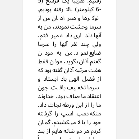
رفتیم. تقریباً یک فرسخ (5
-6 کیلومتر) بالا رفته بودیم.
نوکرها و همراهان من از
سرما وحشت نمودند، من به
آنها دلداری داده میرفتم،
ولی چند نفر آنها را سرما
ضایع نمود. من به موذن
گفتم آذان بگوید، موذن فقط
هفت مرتبه آذان گفته بود که
از فضل الهی باد ایستاد و
سرما تخفیف یافت. چون
اعتقاد ما صاف بود، خداوند
ما را از این ورطه نجات داد.
منکه دمب اسپ را گرفته
خود را بالا میکشیدم، گمان
کردم هر دو شانه هایم از بند