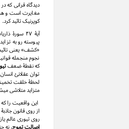
دیدگاه قرانی که در
مغایرت است و هم با
کوپرنیک تائید کرد.
آیهٔ ۴۷ سورهٔ ذاریات
پیوسته رو به تزا
«کشف» یعنی تائید ک
نجوم منجمله قوانی
که نقطهٔ ضعف
تیو
توان عقلانئ انسان
متزاید متلاشی میش
این واقعیت را که ق
از روی قانون جاذبهٔ
روی تیوری عالم یازد
اصالت تموج
، نه ح