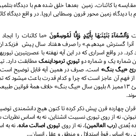
 مقایسه با کائنات، زمین بعدها خلق شده هم با دیدگاه بتلم
 دیدگاه زمین محور قرون وسطایی اروپا. در واقع دیدگاه کائ
وَٱلسَّمَآءَ بَنَيْنَـٰهَا بِأَيْي۟دٍ وَإِنَّا لَمُوسِعُونَ
«ما کائنات را ایجاد
ید آنرا گسترش میدهیم.» را صرف هفتاد سال پیش فزیکدان
رد. در واقع اسراری که در این آیه نهفته با عصریتیرین تیور
ن شماره یک و شماره دو
تیوري ترموداینمک
مطابقت دارد. تیو
رئ «بیگ بنگ»
است، صرف در همین آیه قابل توضیح است، زی
 از فهم آن عاجز است که چرا و کدام قدرت باعث میشود که تما
لحظهٔ خلقت تخمینئ ۱۳ممیز ۸ بلیون سال «بیگ بنگ» خلاف همهٔ قوا
وند.
ران چهارده قرن پیش ذکر کرده تا کنون هیچ دانشمندی توضیح 
 نیوتن، نه از روی تیوری نسبیت انشتاین، نه به اساس نظریات س
ه بُعدی (
رب العالمین
)، نه از روی
تیوری اصالت ماده
، نه به 
تی به اساس قوهٔ استدلال و منطق و عقل انسان...