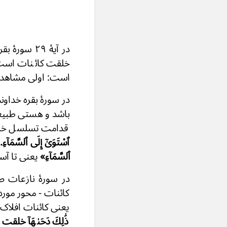
در آیهٔ ۲۹
خلقت کائنات است.
است: اولی مشاهده
در سورهٔ بقره خداو
باشد و هستی طبیعت
قدامت تسلسل خلق
ٱسْتَوَىٰٓ إِلَى ٱلسَّمَآءِ.
.
ٱلسَّمَآءِ»
یعنی تا آسم
در سورهٔ نازعات
کائنات - محور مورد
یعنی کائنات افلاک 
ذَٰلِكَ دَحَىٰهَآ خلقت
م