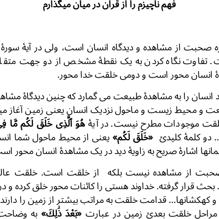
فهم ناچیزم را از قران در میان میگذارم
 سورهٔ بقره صحبت از مشاهده و دیدگاه انسان است، ولی در آیهٔ سو
 تفاوت نگاه کردن به یک نقطهٔ مشخص از دو جهت متقا
ٔ انسان محور است و دومی خلقت خدا محور.
ند انسان را به مشاهدهٔ طبیعت می گمارد که چنین دیدگاهٔ مشاهد
 و محیط زیست و ماحول نزدیک انسان یعنی زمین آغاز میشو
ت موجودات مطرح نیست. در آیهٔ
هُوَ ٱلَّذِى خَلَقَ لَكُم مَّا فِى
. دو کلمهٔ کلیدئ
«خَلَقَ لَكُم»
یعنی از محیط ماحول شما انسا
انها اشارهٔ صریح به زاویهٔ دید در یک مشاهدهٔ انسان محور ا
 صحبت از مشاهده نیست بلکه از خلقت است. خلقت عالم 
 بحث قرار گرفته. خداوند هستی را کائنات محور خلق کرده و در 
و کهکشانها... قدامت خلقت به مراتب بیشتر از زمین را دارند. د
راحل خلقت بعدئ زمین در عبارت
«بَعْدَ ذَٰلِكَ»
به وضاحت د