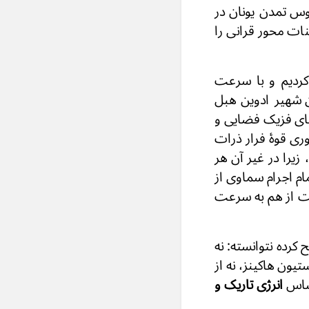
یوس تمدن یونان در
نات محور قرانی را
 کردیم و با سرعت
 شهیر ادوین هبل
یهای فزیک فضایی و
ری قوهٔ فرار ذرات
را در غیر آن هر
م اجرام سماوی از
نین طبیعت از هم به سرعت
کرده نتوانسته: نه
تیون هاکینز، نه از
اساس
انرژی تاریک و