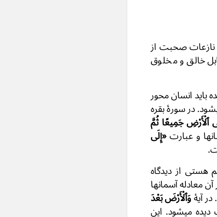
رهٔ نازعات صحبت از
بل خالق و مخلوق
ه باید انسان محور
د. در سورهٔ بقره
 ٱلْأَرْضِ جَمِيعًا ثُمَّ
نها و عبارت
«إِلَى
ست.
هستی از دیدگاه
آن معادله آسمانها
ر آیهٔ
وَٱلْأَرْضَ بَعْدَ
یده میشود. این