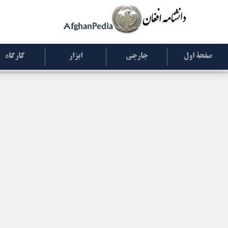
صفحۀ اول
جارچی
ابزار
کارگاه