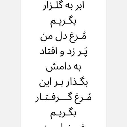
ابر به گلـزار
بگـریـم
مُـرغ دل من
پَـر زد و افتاد
به دامش
بگـذار بـر این
مُـرغ گـــرفـتـار
بگـریـم