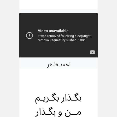
احمد ظاهر
بگـذار بگـریـم
مــن و بگـذار