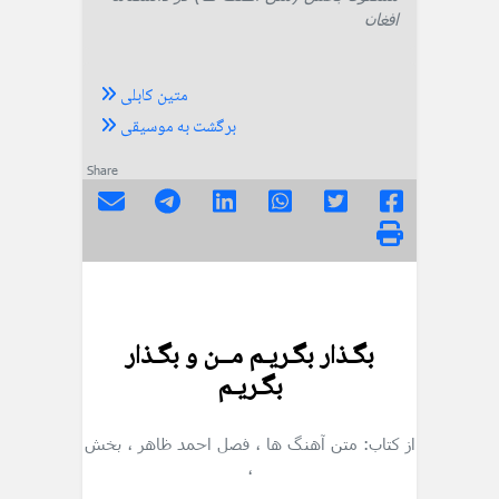
افغان
متین کابلی
برگشت به موسیقی
Share
بگـذار بگـریـم مــن و بگـذار
بگـریـم
از کتاب: متن آهنگ ها
، فصل احمد ظاهر
، بخش
،