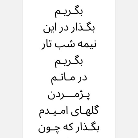
بگـریـم
بگـذار در این
نیمه شب تار
بگـریـم
در مـاتـم
پـژمـــردن
گلهـای امـیـدم
بگـذار که چـون