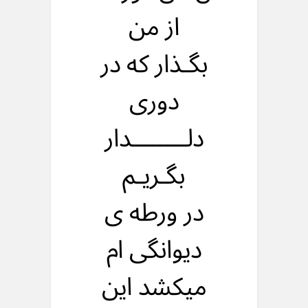
از من
بگـذار که در
دوری
دلــــــــدار
بگـریـم
در ورطه ی
دیوانگی ام
میکشد این