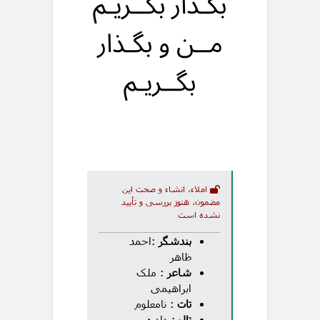
بگـذار بگــریـم
مــن و بگـذار
بگــریـم
املاء، انشاء و صحت این
مضمون، هنوز بررسی و تأیید
نشده است
بندشگر
:احمد
ظاهر
شاعر
: ملک
ابراهیمی
تات
: نامعلوم
تال
: دادره