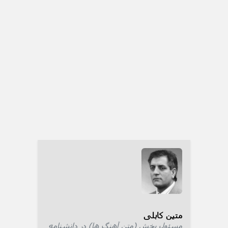
متین کابلی
مسئول بخش (متن آهنگ ها) در دانشنامه