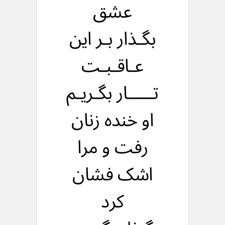
عشق
بگـذار بـر این
عـاقـبـت
تـــــار بگـریـم
او خنده زنان
رفت و مرا
اشک فشان
کرد