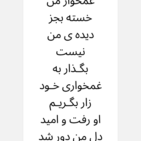
غمخوار من
خسته بجز
دیده ی من
نیست
بگـذار به
غمخواری خـود
زار بگـریـم
او رفت و امید
دل من دور شد