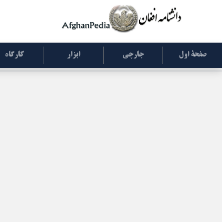
صفحۀ اول
جارچی
ابزار
کارگاه