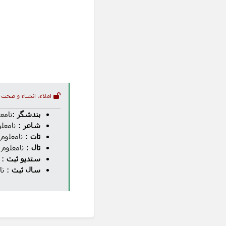
املاء، انشاء و صحت 
بندشگر
:نامع
شاعر
: نامعل
تات
: نامعلوم
تال
: نامعلوم
ستدیو ثبت
: 
سال ثبت
: نا