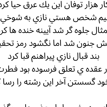
ار هزار توفان اين يك عرق حيا كرد
يم شخص هستي نازي به شوخي آ
ثال جلوه گر شد آيينه خنده ها كر
ش جنون شد اما نگشود رمز تحق
بند قبال نازي پيراهنم قبا كرد
 عقده ي تعلق فرسوده بود فطر
خود گسستن آخر اين رشته را رسا ك