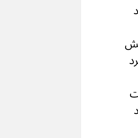
د
تش
رد
ت
د