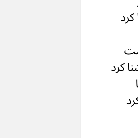
كرد
شت
ا كرد
رد