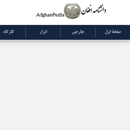
صفحۀ اول
جارچی
ابزار
کارگاه