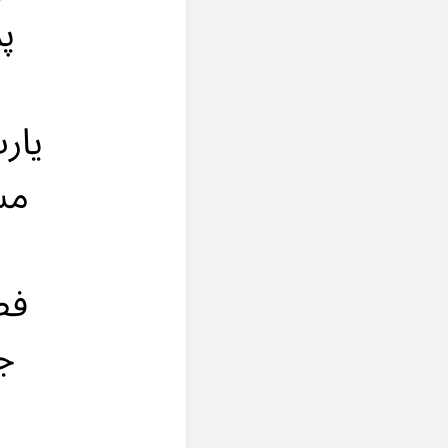
پر
يار
مشا
فط
جز