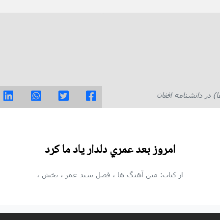
در دانشنامه افغان
امروز بعد عمري دلدار ياد ما كرد
از کتاب: متن آهنگ ها
، فصل سید عمر
، بخش
،