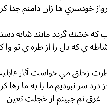
واز خودسري ها زان دامنم جدا كر
ب كه خشك گردد مانند شانه دس
طه ي كه دل را از طره ي تو وا ك
رت زخلق مي خواست آثار قابلي
 درد سر نبوديم ما را به ما رها كر
غرق نم جبينم از خجلت تعين