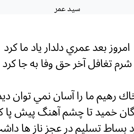
سید عمر
امروز بعد عمري دلدار ياد ما كرد
شرم تغافل آخر حق وفا به جا كرد
اك رهيم ما را آسان نمي توان ديد
ان خميد تا چشم آهنگ پيش پا ك
د بساط تسليم در عجز ناز ها داش