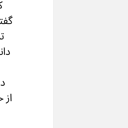
ك
گفت
تم
دان
در
از 