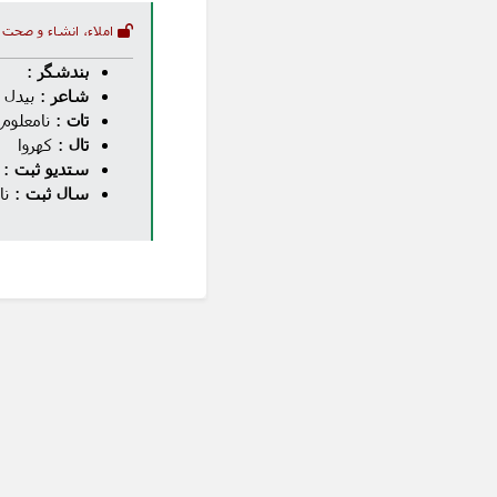
املاء، انشاء و صحت 
بندشگر
:
شاعر
: بیدل
تات
: نامعلوم
تال
: کهروا
ستدیو ثبت
: 
سال ثبت
: نا