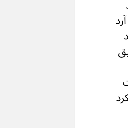
رد
د
يق
ت
رد