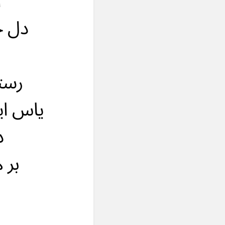
ا
دل خ
رست
ياس اي
د
بر 