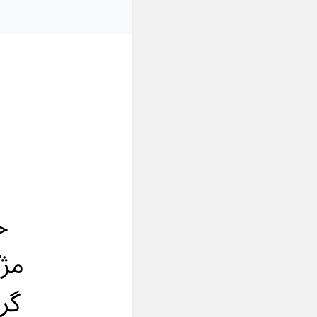
خ
مژگ
گر