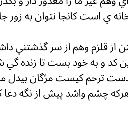
ي وهم غير ما را معذور دار و بگذر
انه ي است كانجا نتوان به زور جا 
ن از قلزم وهم از سر گذشتني دا
ن كد و به خود بست تا زنده گي شن
ست ترحم كيست مژگان بيدل ما
هركه چشم واشد پيش از نگه دعا ك