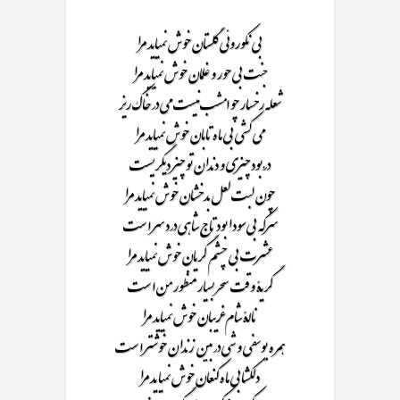
بی نکوروئی گلستان خوش نمیاید مرا
جنت بی حور و غلمان خوش نمیاید مرا
شعله رخسار چو امشب نیست می در خاک ریز
می کشی بی ماه تابان خوش نمیاید مرا
دُر بود چیزی و دندان تو چیز دیگریست
چون لبت لعل بدخشان خوش نمیاید مرا
سرکه بی سودا بود تاج شاهی درد سر است
عشرت بی چشم گریان خوش نمیاید مرا
گریۀ وقت سحر بسیار منظور من است
نالۀ شام غریبان خوش نمیاید مرا
همره یوسفی و شی در بین زندان خوشتر است
دلکشابی ماه کنعان خوش نمیا ید مرا