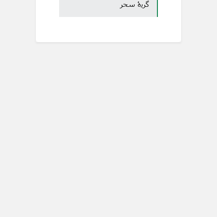
گریۀ سحر