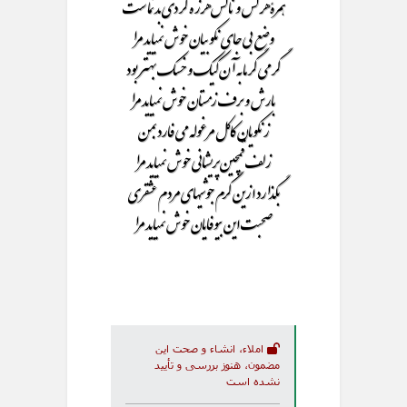
همرۀ هر کس و ناکس هرزه گردی بد نماست
وضع بی جای نکو بیان خوش نمیاید مرا
گرمی گرما به آن کیک و خسک بهتر بود
بارش و برف زمستان خوش نمیاید مرا
زنکویان کاکل مرغوله می فارد بمن
زلف قمچین پریشانی خوش نمیاید مرا
بگذارد ازین گرم جوشیهای مردم عشقری
صحبت این بیوفایان خوش نمیاید مرا
املاء، انشاء و صحت این
مضمون، هنوز بررسی و تأیید
نشده است