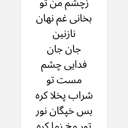
زچشم من تو
بخانی غم نهان
نازنین
جان جان
فدایی چشم
مست تو
شراب پخلا کره
بس خپگان نور
تور مخ زما کره