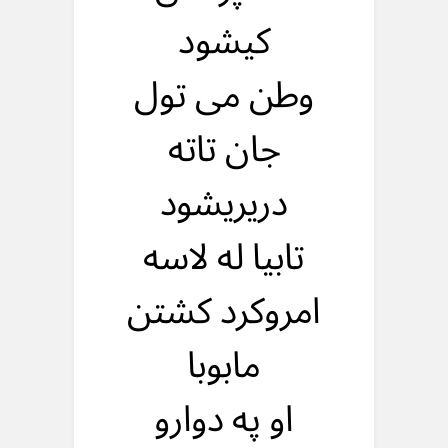
کیشود
وطن می تول
جان تاته
دریریشود
تابیا له لاسه
امروکرد کشتن
مابوبا
او په دوارو