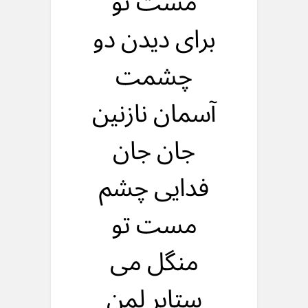
مست تو
برای دیدن دو
چشمت
آسمان نازنین
جان جان
فدایی چشم
مست تو
منگل می
ستاپر لمن