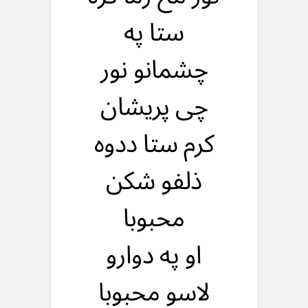
ستا په
چشمانو نور
چی پریشان
کرم ستا ددوه
ذلفو شکن
محبوبا
او په دوارو
لاسو محبوبا