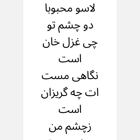
لاسو محبوبا
دو چشم تو
چی غزل خان
است
نگاهی مست
ات چه گریزان
است
زچشم من