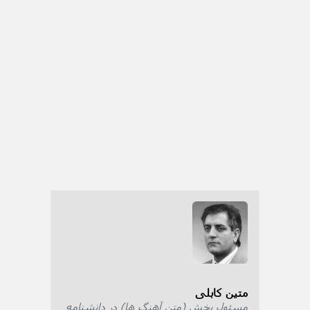
متین کابلی
مسئول بخش (متن آهنگ ها) در دانشنامه