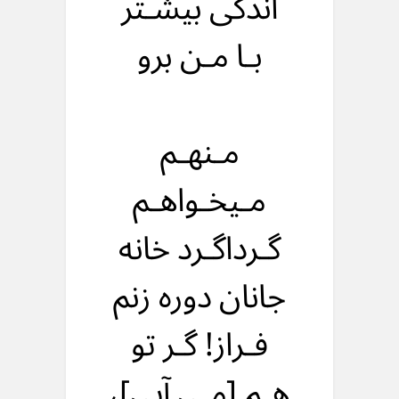
اندکی بیشـتر
بـا مـن برو
مـنهـم
مـیخـواهـم
گـرداگـرد خانه
جانان دوره زنم
فـراز! گـر تو
هـم [مـی آیی]،