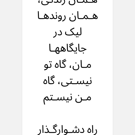
هـمـان روندهـا
لیک در
جایگاههـا
مـان، گاه تو
نیسـتی، گاه
مـن نیسـتم
راه دشـوارگـذار