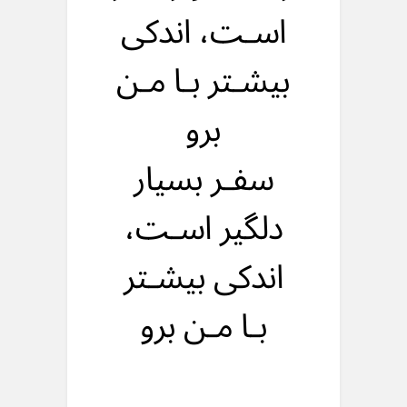
اسـت، اندکی
بیشـتر بـا مـن
برو
سفـر بسیار
دلگیر اسـت،
اندکی بیشـتر
بـا مـن برو