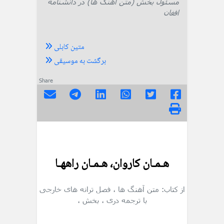
مسئول بخش (متن آهنگ ها) در دانشنامه
افغان
متین کابلی
برگشت به موسیقی
Share
هـمـان کاروان، هـمـان راههـا
از کتاب: متن آهنگ ها
، فصل ترانه های خارجی
با ترجمه دری
، بخش
،