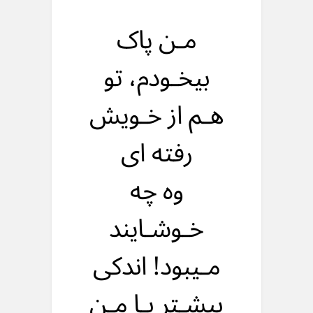
مـن پاک
بیخـودم، تو
هـم از خـویش
رفته ای
وه چه
خـوشـایند
مـیبود! اندکی
بیشـتر بـا مـن