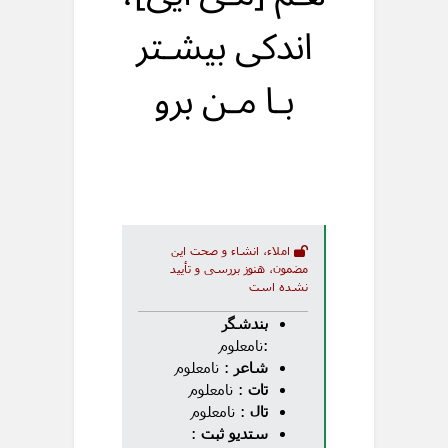
اندکی بیشـتر
بـا مـن برو
املاء، انشاء و صحت این
مضمون، هنوز بررسی و تأیید
نشده است
بندشگر
:نامعلوم
شاعر
: نامعلوم
تات
: نامعلوم
تال
: نامعلوم
ستدیو ثبت
: