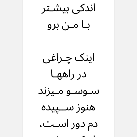
اندکی بیشـتر
بـا مـن برو
اینک چـراغی
در راههـا
سـوسـو مـیزند
هنوز ســپیده
دم دور اسـت،