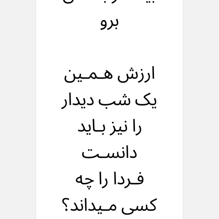
برو
ارزش هـمـین
یک شب دیدار
را نیز بـاید
دانسـت
فـردا را چه
کسی مـیداند؟