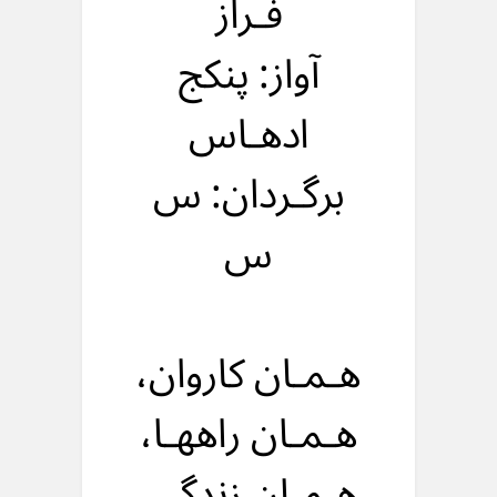
فـراز
آواز: پنکج
ادهـاس
برگـردان: س
س
هـمـان کاروان،
هـمـان راههـا،
هـمـان زندگی،