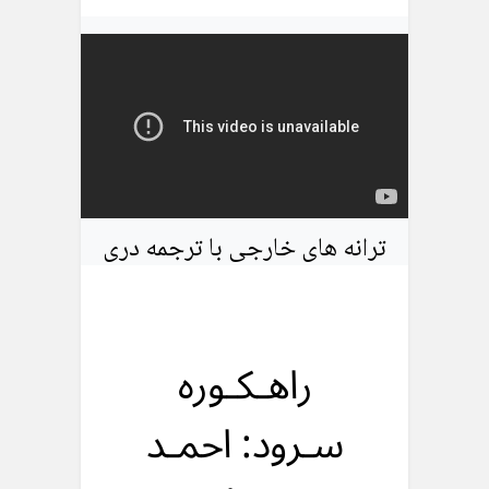
ترانه های خارجی با ترجمه دری
راهـکـوره
سـرود: احمـد