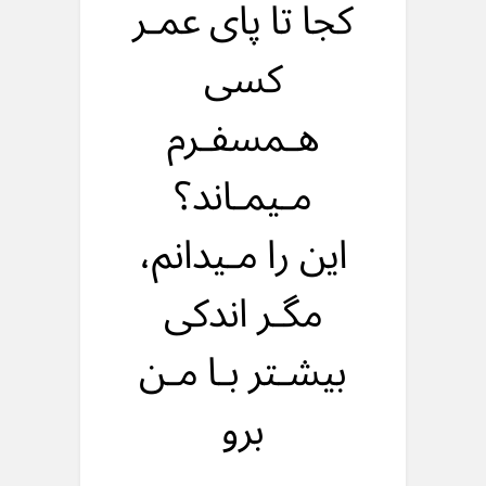
کجا تا پای عمـر
کسی
هـمسفـرم
مـیمـاند؟
این را مـیدانم،
مگـر اندکی
بیشـتر بـا مـن
برو