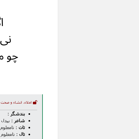
و
ا
نی‌
چو م
املاء، انشاء و صحت 
بندشگر
:
شاعر
: بیدل
تات
: نامعلوم
تال
: نامعلوم