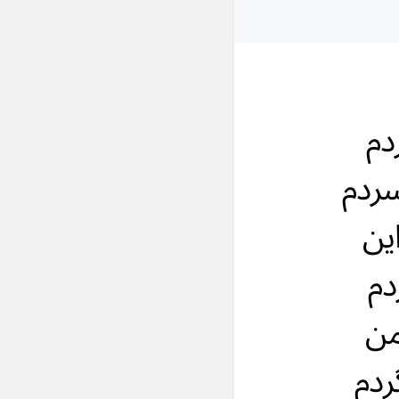
دم
سردم
ین
دم
من
ردم