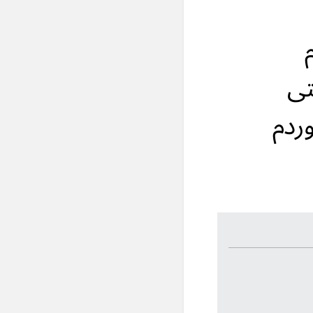
تی
ردم