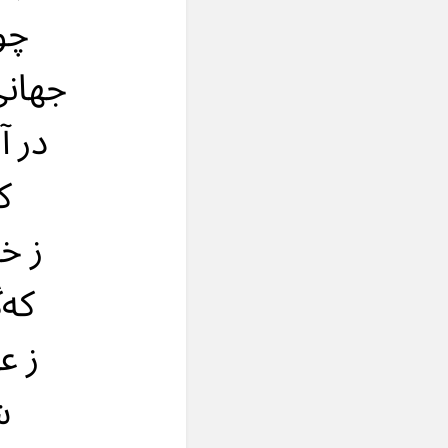
چو 
جهانی
در آ
ک
ز خ
که‌
ز ع
ش