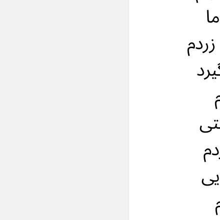
ما
زردم
یرد
تی
دم
یی