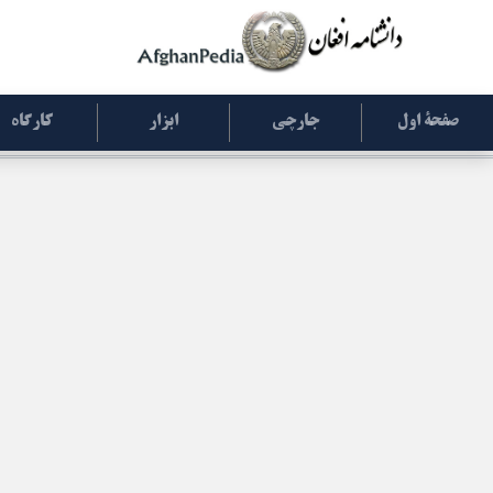
صفحۀ اول
جارچی
ابزار
کارگاه