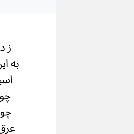
ز د
به ای
اسی
چو 
چو 
عرق 