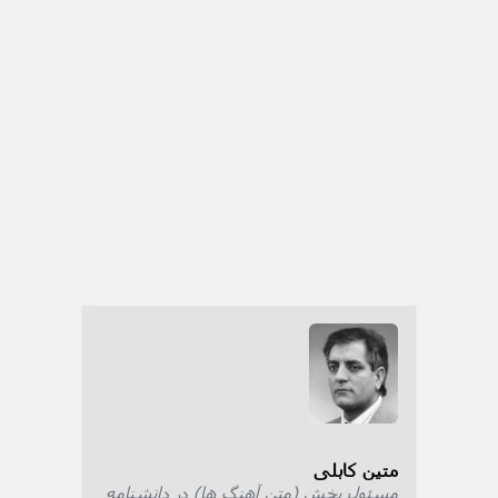
متین کابلی
مسئول بخش (متن آهنگ ها) در دانشنامه