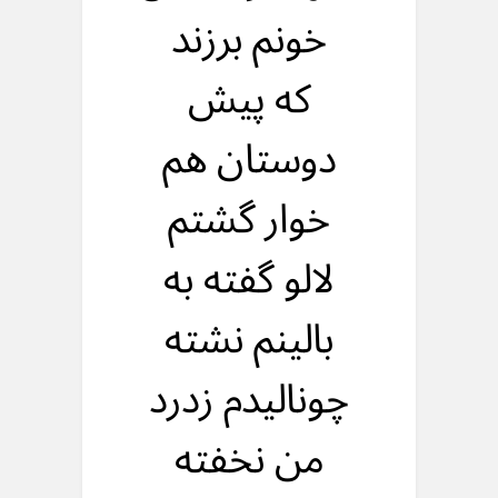
خونم برزند
که پیش
دوستان هم
خوار گشتم
لالو گفته به
بالینم نشته
چونالیدم زدرد
من نخفته