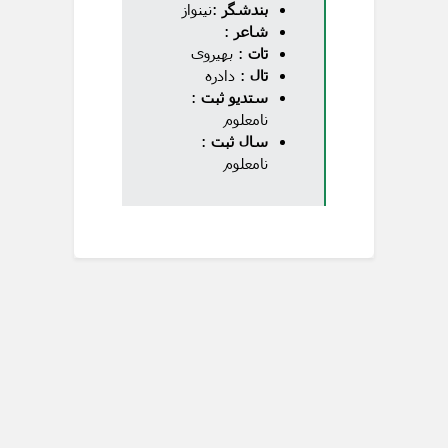
بندشگر
:نینواز
شاعر
:
تات
: بهیروی
تال
: دادره
ستدیو ثبت
:
نامعلوم
سال ثبت
:
نامعلوم