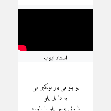
استاد ایوب
یو پلو می یار لونګين می
په دا بل پلو
نا ولی پیسی پلو را واوړه