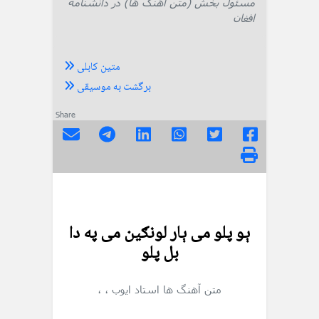
مسئول بخش (متن آهنگ ها) در دانشنامه
افغان
متین کابلی
برگشت به موسیقی
Share
ېو پلو می ېار لونګين می په دا
بل پلو
متن آهنگ ها
استاد ایوب
،
،