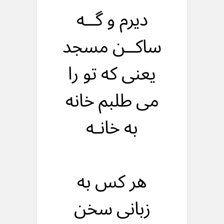
دیرم و گــه
ساکــن مسجد
یعنی که تو را
می طلبم خانه
به خانـه
هر کس به
زبانی سخن