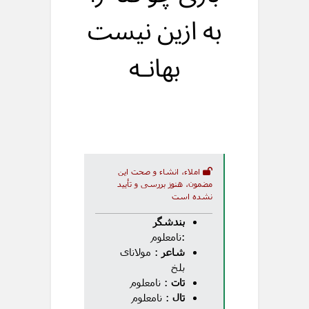
به ازین نیست
بهانـه
املاء، انشاء و صحت این
مضمون، هنوز بررسی و تأیید
نشده است
بندشگر
:نامعلوم
شاعر
: مولانای
بلخ
تات
: نامعلوم
تال
: نامعلوم