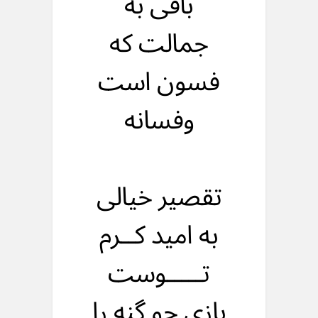
باقی به
جمالت که
فسون است
وفسانه
تقصیر خیالی
به امید کــرم
تـــــوست
بازی چو گنه را