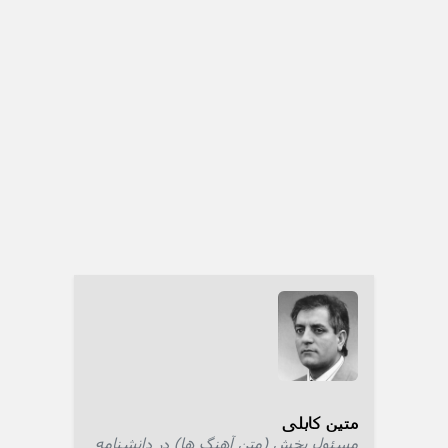
متین کابلی
مسئول بخش (متن آهنگ ها) در دانشنامه