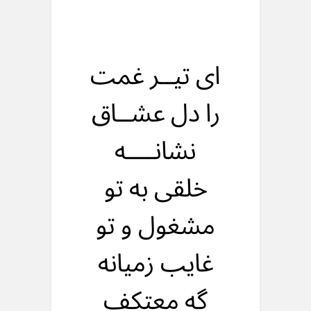
ای تیــر غمت
را دل عشــاق
نشانــــه
خلقی به تو
مشغول و تو
غایب زمیانه
گه معتکف