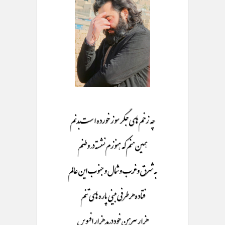
چه زخم های جگر سوز خورده است بدنم
همین منم که هنوزم نشسته در وطنم
به شرق و غرب و شمال و جنوب این عالم
فتاده هر طرفی بینی پاره های تنم
هزار پیرهن خود درید هزار افسوس