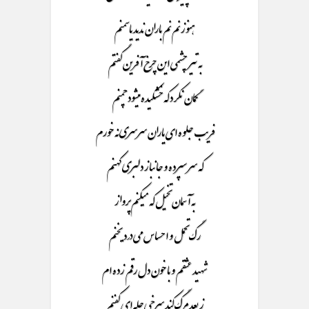
هنوز نم نم باران ندید یاسمنم
به تیر چشمی این چرخ آفرین گفتم
گمان نکرد که خشکیده میشود چمنم
فریب جلوه ای یاران سرسری نه خورم
که سر سپرده و جانباز دلبری کهنم
به آسمان تخیل که میکنم پرواز
رگ تحمل و احساس می درد یخنم
شهید عشقم و با خون دل رقم زده ام
ز بعد مرگ کند سرخی حله ای کفنم