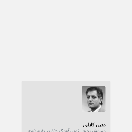
متین کابلی
مسئول بخش (متن آهنگ ها) در دانشنامه