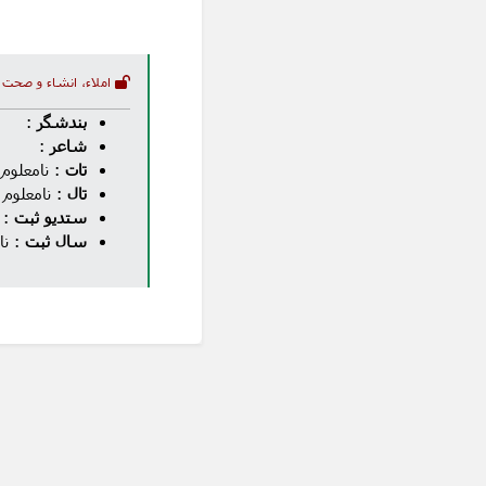
املاء، انشاء و صحت 
بندشگر
:
شاعر
:
تات
: نامعلوم
تال
: نامعلوم
ستدیو ثبت
: 
سال ثبت
: نا