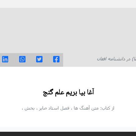
در دانشنامه افغان
آغا بیا بریم علم گنج
از کتاب: متن آهنگ ها
، فصل استاد صابر
، بخش
،