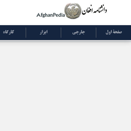
صفحۀ اول
جارچی
ابزار
کارگاه