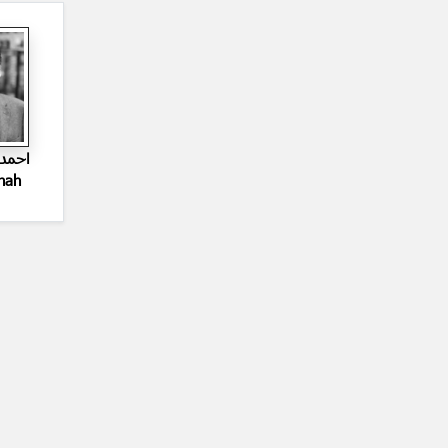
احمدش
hah