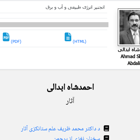
انجنیر انرژی طبیعی و آب و برق
(PDF)
(HTML)
اه ابدالی
Ahmad S
Abdali
احمدشاه ابدالی
آثار
د داکتر محمد ظریف علم ستانکزی آثار
سخنان نغزی از پرچمن