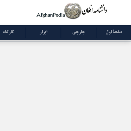
صفحۀ اول
جارچی
ابزار
کارگاه