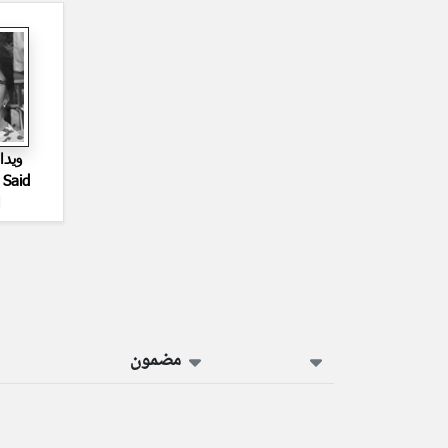
ویدا
 Said
مضمون