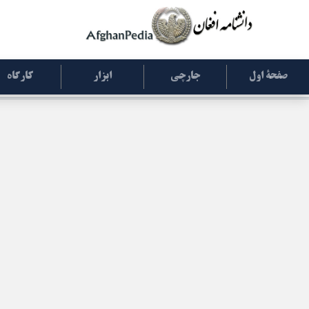
صفحۀ اول
جارچی
ابزار
کارگاه