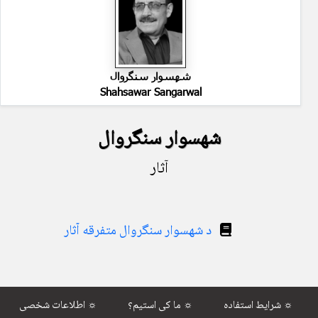
شهسوار سنگروال
Shahsawar Sangarwal
شهسوار سنگروال
آثار
د شهسوار سنگروال متفرقه آثار
شرایط استفاده ☼
ما کی استیم؟ ☼
اطلاعات شخصی ☼