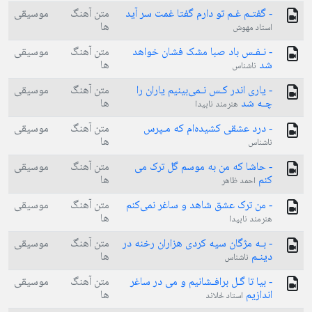
- گفتـم غـم تو دارم گفتا غمت سر آید
متن آهنگ
موسیقی
ها
استاد مهوش
- نـفـس باد صبا مشک فشان خواهد
متن آهنگ
موسیقی
شد
ها
ناشناس
- یاری اندر کـس نـمی‌بینیم یاران را
متن آهنگ
موسیقی
چـه شد
ها
هنرمند نابیدا
- درد عشقی کشیده‌ام که مـپرس
متن آهنگ
موسیقی
ها
ناشناس
- حاشا که من به موسم گل ترک می
متن آهنگ
موسیقی
کنم
ها
احمد ظاهر
- من ترک عشق شاهد و ساغر نمی‌کنم
متن آهنگ
موسیقی
ها
هنرمند نابیدا
- بـه مژگان سیه کردی هزاران رخنه در
متن آهنگ
موسیقی
دینـم
ها
ناشناس
- بیا تا گـل برافـشانیم و می در ساغر
متن آهنگ
موسیقی
اندازیم
ها
استاد ځلاند