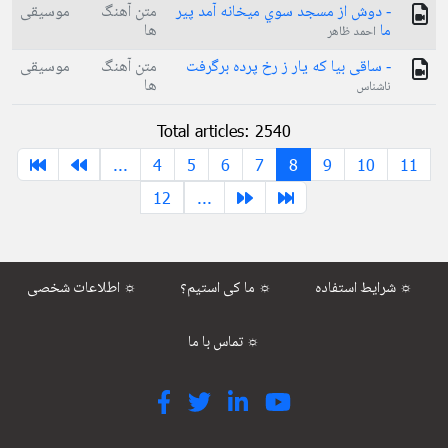
- دوش از مسجد سوي ميخانه آمد پير
متن آهنگ
موسیقی
ما
ها
احمد ظاهر
- ساقی بیا كه یار ز رخ پرده برگرفت
متن آهنگ
موسیقی
ها
ناشناس
Total articles: 2540
...
4
5
6
7
8
9
10
11
12
...
شرایط استفاده ☼
ما کی استیم؟ ☼
اطلاعات شخصی ☼
تماس با ما ☼