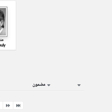
مت
buly
مضمون