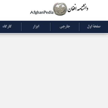
صفحۀ اول
جارچی
ابزار
کارگاه