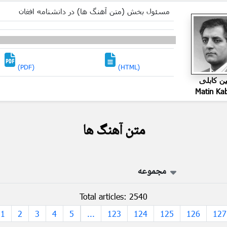
مسئول بخش (متن آهنگ ها) در دانشنامه افغان
(PDF)
(HTML)
ین کابلی
Matin Ka
متن آهنگ ها
مجموعه
Total articles: 2540
1
2
3
4
5
...
123
124
125
126
127